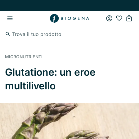
Vai al contenuto principale
Vai direttamente alla navigazione principale
MICRONUTRIENTI
Glutatione: un eroe
multilivello