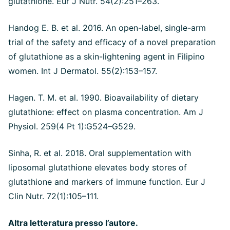
glutathione. Eur J Nutr. 54(2):251–263.
Handog E. B. et al. 2016. An open-label, single-arm
trial of the safety and efficacy of a novel preparation
of glutathione as a skin-lightening agent in Filipino
women. Int J Dermatol. 55(2):153–157.
Hagen. T. M. et al. 1990. Bioavailability of dietary
glutathione: effect on plasma concentration. Am J
Physiol. 259(4 Pt 1):G524–G529.
Sinha, R. et al. 2018. Oral supplementation with
liposomal glutathione elevates body stores of
glutathione and markers of immune function. Eur J
Clin Nutr. 72(1):105–111.
Altra letteratura presso l’autore.