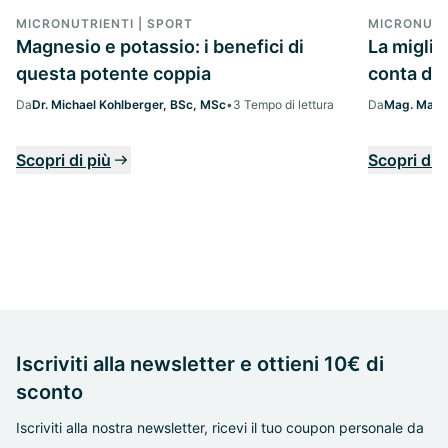
MICRONUTRIENTI | SPORT
MICRONUTR
Magnesio e potassio: i benefici di
La migli
questa potente coppia
conta da
Da
Dr. Michael Kohlberger, BSc, MSc
•
3 Tempo di lettura
Da
Mag. Margi
Scopri di più
Scopri di 
Iscriviti alla newsletter e ottieni 10€ di
sconto
Iscriviti alla nostra newsletter, ricevi il tuo coupon personale da