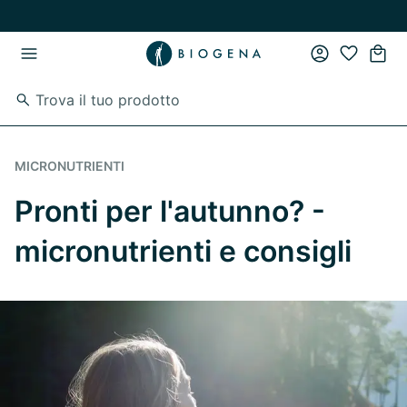
Vai al contenuto principale
Vai direttamente alla navigazione principale
MICRONUTRIENTI
Pronti per l'autunno? -
micronutrienti e consigli