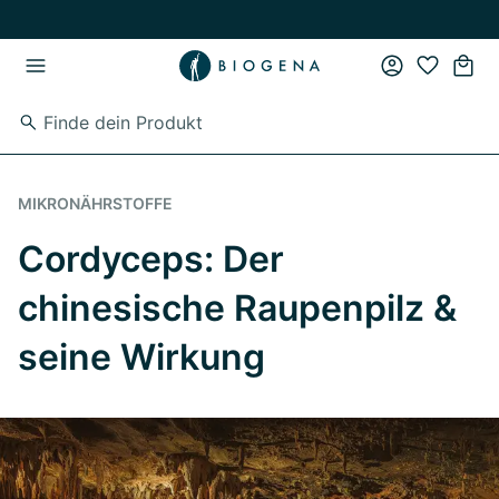
Zum Hauptinhalt springen
Zur Hauptnavigation springen
MIKRONÄHRSTOFFE
Cordyceps: Der
chinesische Raupenpilz &
seine Wirkung