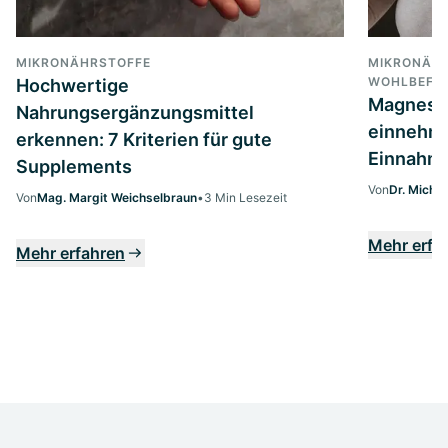
MIKRONÄHRSTOFFE
MIKRONÄHR
WOHLBEFIN
Hochwertige
Magnesi
Nahrungsergänzungsmittel
einnehme
erkennen: 7 Kriterien für gute
Einnahme
Supplements
Von
Dr. Micha
Von
Mag. Margit Weichselbraun
•
3 Min Lesezeit
Mehr erfa
Mehr erfahren