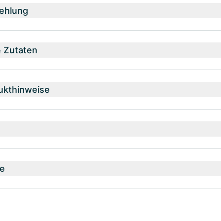
ehlung
& Zutaten
ukthinweise
e