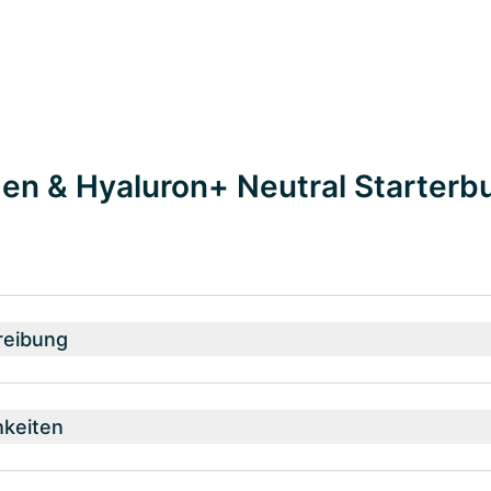
gen & Hyaluron+ Neutral Starterb
reibung
hkeiten