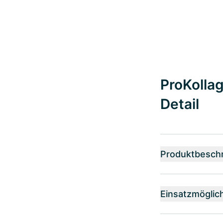
ProKolla
Detail
Produktbesch
Einsatzmöglic