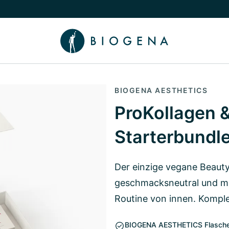
chalten
menü Wissen umschalten
BIOGENA AESTHETICS
ProKollagen 
Starterbundl
Der einzige vegane Beau
geschmacksneutral und mi
Routine von innen. Komplet
BIOGENA AESTHETICS Flasche ink