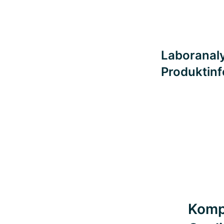
Laboranaly
Produktin
Komp