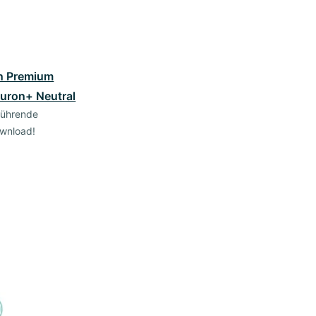
n Premium
luron+ Neutral
rführende
wnload!