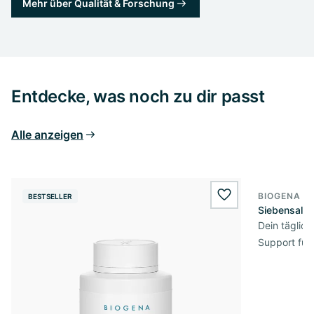
Mehr über Qualität & Forschung
Entdecke, was noch zu dir passt
Alle anzeigen
BIOGENA E
BESTSELLER
BESTSELL
wishlist.add
Siebensalz
Dein täglic
Support für