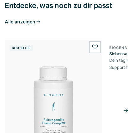
Entdecke, was noch zu dir passt
Alle anzeigen
BIOGENA E
BESTSELLER
BESTSELL
wishlist.add
Siebensalz
Dein täglic
Support für