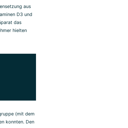
mensetzung aus
taminen D3 und
äparat das
ehmer hielten
gruppe (mit dem
ten konnten. Den