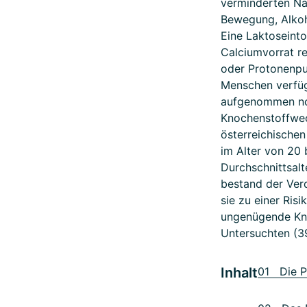
verminderten Nä
Bewegung, Alkoh
Eine Laktoseinto
Calciumvorrat r
oder Protonenpu
Menschen verfüg
aufgenommen noc
Knochenstoffwec
österreichische
im Alter von 20
Durchschnittsalt
bestand der Ver
sie zu einer Ris
ungenügende Kno
Untersuchten (3
Inhalt
01 Die P