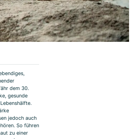
lebendiges,
hender
fähr dem 30.
ke, gesunde
 Lebenshälfte.
ärke
sen jedoch auch
ehören. So führen
aut zu einer