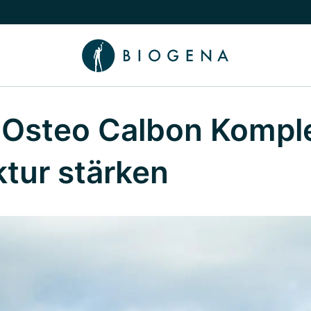
chalten
menü Wissen umschalten
Osteo Calbon Komple
tur stärken