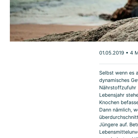
01.05.2019
•
4 M
Selbst wenn es a
dynamisches Gew
Nährstoffzufuhr
Lebensjahr steh
Knochen befassen
Dann nämlich, w
überdurchschnit
Jüngere auf. Bet
Lebensmittelunv