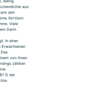
n, wenig
ochendichte aus.
kann den
one, Kortison
hme. Viele
 dem Darm
. In einer
en Erwachsenen
 Das
einem von ihnen
rdings zählten
eine
 81 % der
chte.