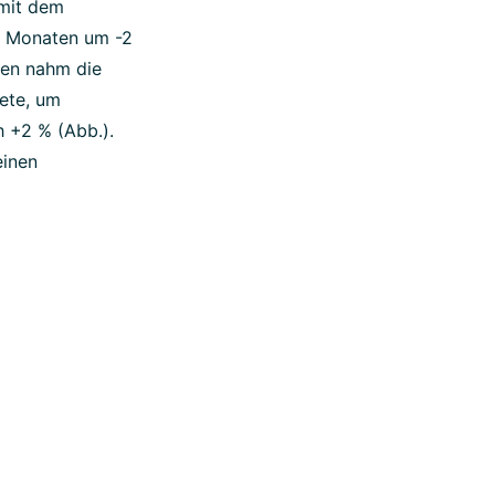
 mit dem
 6 Monaten um -2
ten nahm die
ete, um
h +2 % (Abb.).
einen