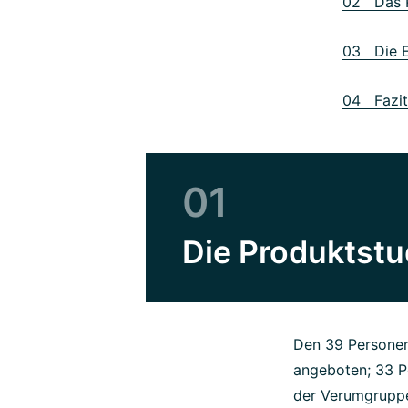
02 Das 
03 Die E
04 Fazit
01
Die Produktstu
Den 39 Personen
angeboten; 33 P
der Verumgruppe