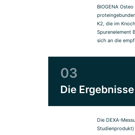
BIOGENA Osteo C
proteingebunden
K2, die im Knoch
Spurenelement Bo
sich an die emp
03
Die Ergebnisse
Die DEXA-Messun
Studienprodukt) 