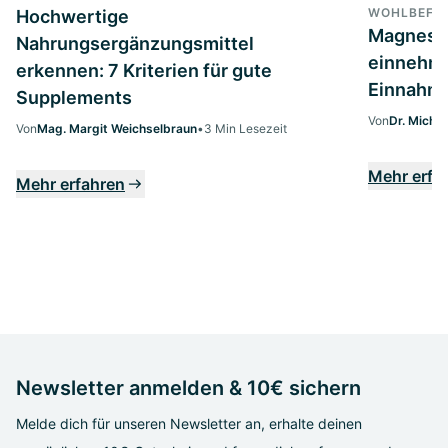
WOHLBEFIN
Hochwertige
Magnesi
Nahrungsergänzungsmittel
einnehme
erkennen: 7 Kriterien für gute
Einnahme
Supplements
Von
Dr. Micha
Von
Mag. Margit Weichselbraun
•
3 Min Lesezeit
Mehr erfa
Mehr erfahren
Newsletter anmelden & 10€ sichern
Melde dich für unseren Newsletter an, erhalte deinen