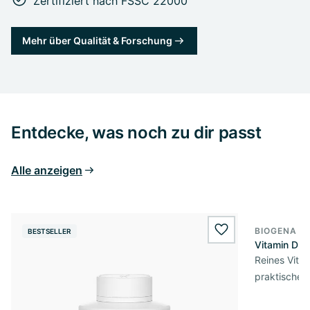
Zertifiziert nach FSSC 22000
Mehr über Qualität & Forschung
Entdecke, was noch zu dir passt
Alle anzeigen
BIOGENA E
BESTSELLER
BESTSELL
wishlist.add
Vitamin D3 
Reines Vita
praktischer