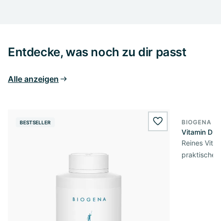
Entdecke, was noch zu dir passt
Alle anzeigen
BIOGENA E
BESTSELLER
BESTSELL
wishlist.add
Vitamin D3 
Reines Vita
praktischer