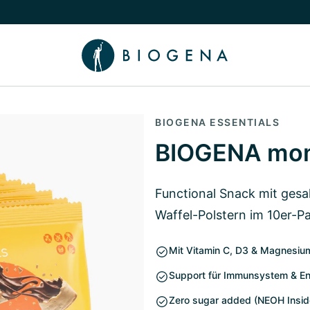
chalten
menü Wissen umschalten
BIOGENA ESSENTIALS
BIOGENA mom
Functional Snack mit ges
Waffel-Polstern im 10er-P
Mit Vitamin C, D3 & Magnesiu
Support für Immunsystem & En
Zero sugar added (NEOH Insid