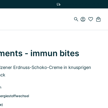
Versandkostenfrei ab 75 CHF
ents - immun bites
alzener Erdnuss-Schoko-Creme in knusprigen
ack
m
ergiestoffwechsel
e)