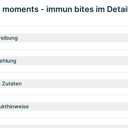
moments - immun bites im Detai
reibung
ehlung
& Zutaten
ukthinweise