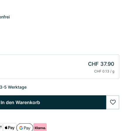
enfrei
CHF 37.90
CHF 0.13 / g
 3-5 Werktage
In den Warenkorb
wishlist