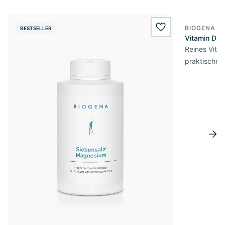
BIOGENA E
BESTSELLER
BESTSELL
wishlist.add
Vitamin D3 
Reines Vita
praktischer