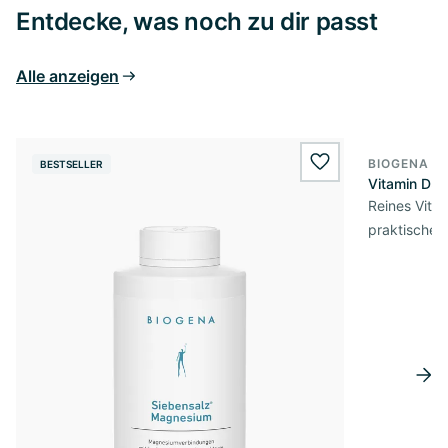
Entdecke, was noch zu dir passt
Alle anzeigen
BIOGENA E
BESTSELLER
BESTSELL
wishlist.add
Vitamin D3 
Reines Vita
praktischer