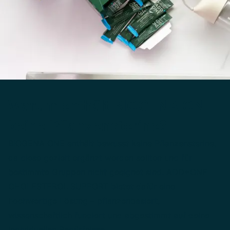
Warum enthält BIOGENA ONE
keine Pflanzensterine?
BIOGENA ONE enthält bewusst keine Pflanzensterine,
da diese gezielt ergänzt werden sollten und für
bestimmte Gruppen nicht geeignet sind. ADD+ONE
CHOLESTEROL SUPPORT bietet dafür eine
hochwertige Lösung – pflanzenbasiert,
wissenschaftlich fundiert und abgestimmt auf deine
individuellen Bedürfnisse.