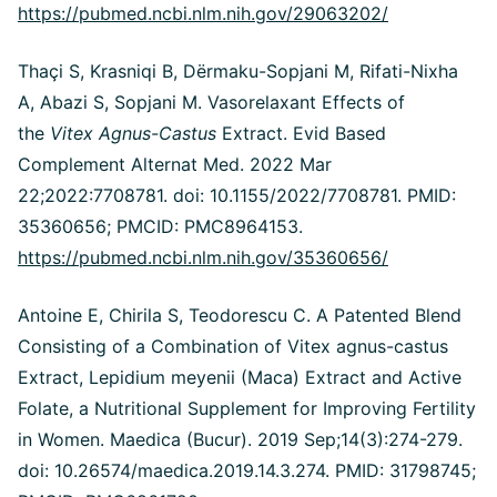
https://pubmed.ncbi.nlm.nih.gov/29063202/
Thaçi S, Krasniqi B, Dërmaku-Sopjani M, Rifati-Nixha
A, Abazi S, Sopjani M. Vasorelaxant Effects of
the
Vitex Agnus-Castus
Extract. Evid Based
Complement Alternat Med. 2022 Mar
22;2022:7708781. doi: 10.1155/2022/7708781. PMID:
35360656; PMCID: PMC8964153.
https://pubmed.ncbi.nlm.nih.gov/35360656/
Antoine E, Chirila S, Teodorescu C. A Patented Blend
Consisting of a Combination of Vitex agnus-castus
Extract, Lepidium meyenii (Maca) Extract and Active
Folate, a Nutritional Supplement for Improving Fertility
in Women. Maedica (Bucur). 2019 Sep;14(3):274-279.
doi: 10.26574/maedica.2019.14.3.274. PMID: 31798745;