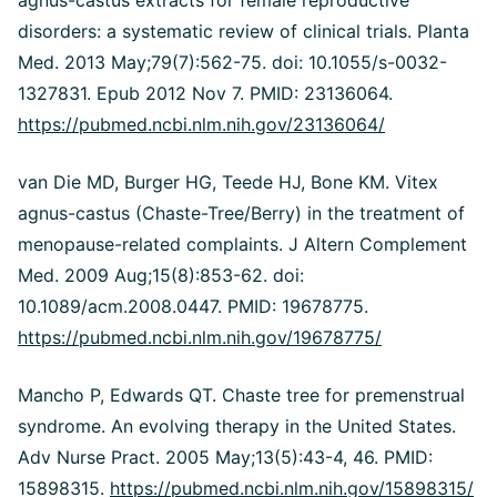
agnus-castus extracts for female reproductive
disorders: a systematic review of clinical trials. Planta
Med. 2013 May;79(7):562-75. doi: 10.1055/s-0032-
1327831. Epub 2012 Nov 7. PMID: 23136064.
https://pubmed.ncbi.nlm.nih.gov/23136064/
van Die MD, Burger HG, Teede HJ, Bone KM. Vitex
agnus-castus (Chaste-Tree/Berry) in the treatment of
menopause-related complaints. J Altern Complement
Med. 2009 Aug;15(8):853-62. doi:
10.1089/acm.2008.0447. PMID: 19678775.
https://pubmed.ncbi.nlm.nih.gov/19678775/
Mancho P, Edwards QT. Chaste tree for premenstrual
syndrome. An evolving therapy in the United States.
Adv Nurse Pract. 2005 May;13(5):43-4, 46. PMID:
15898315.
https://pubmed.ncbi.nlm.nih.gov/15898315/