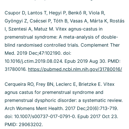
Csupor D, Lantos T, Hegyi P, Benkő R, Viola R,
Gyöngyi Z, Csécsei P, Tóth B, Vasas A, Márta K, Rostás
I, Szentesi A, Matuz M. Vitex agnus-castus in
premenstrual syndrome: A meta-analysis of double-
blind randomised controlled trials. Complement Ther
Med. 2019 Dec;47:102190. doi:
10.1016/j.ctim.2019.08.024. Epub 2019 Aug 30. PMID:
31780016.
https://pubmed.ncbi.nlm.nih.gov/31780016/
Cerqueira RO, Frey BN, Leclerc E, Brietzke E. Vitex
agnus castus for premenstrual syndrome and
premenstrual dysphoric disorder: a systematic review.
Arch Womens Ment Health. 2017 Dec;20(6):713-719.
doi: 10.1007/s00737-017-0791-0. Epub 2017 Oct 23.
PMID: 29063202.