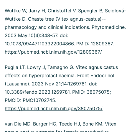
Wuttke W, Jarry H, Christoffel V, Spengler B, Seidlová-
Wuttke D. Chaste tree (Vitex agnus-castus)--
pharmacology and clinical indications. Phytomedicine.
2003 May;10(4):348-57. doi:
10.1078/094471103322004866. PMID: 12809367.
https://pubmed.ncbi.nlm.nih.gov/12809367/
Puglia LT, Lowry J, Tamagno G. Vitex agnus castus
effects on hyperprolactinaemia. Front Endocrinol
(Lausanne). 2023 Nov 21;14:1269781. doi:
10.3389/fendo.2023.1269781. PMID: 38075075;
PMCID: PMC10702745.
https://pubmed.ncbi.nlm.nih.gov/38075075/
van Die MD, Burger HG, Teede HJ, Bone KM. Vitex