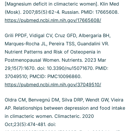
[Magnesium deficit in climacteric women]. Klin Med
(Mosk). 2007;85(5):62-4. Russian. PMID: 17665608.
https://pubmed.ncbi.nlm.nih.gov/17665608/
Grili PPDF, Vidigal CV, Cruz GFD, Albergaria BH,
Marques-Rocha JL, Pereira TSS, Guandalini VR.
Nutrient Patterns and Risk of Osteopenia in
Postmenopausal Women. Nutrients. 2023 Mar
29;15(7):1670. doi: 10.3390/nu15071670. PMID:
37049510; PMCID: PMC10096860.
https://pubmed.ncbi.nlm.nih.gov/37049510/
Oldra CM, Benvegnú DM, Silva DRP, Wendt GW, Vieira
AP. Relationships between depression and food intake
in climacteric women. Climacteric. 2020
Oct;23(5):474-481. doi: