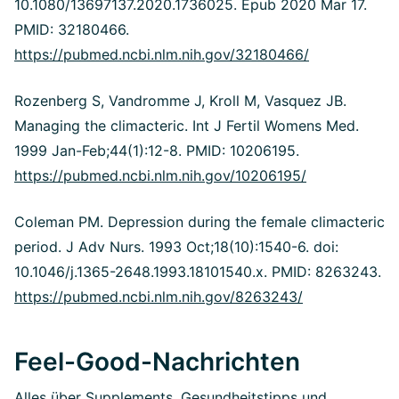
10.1080/13697137.2020.1736025. Epub 2020 Mar 17.
PMID: 32180466.
https://pubmed.ncbi.nlm.nih.gov/32180466/
Rozenberg S, Vandromme J, Kroll M, Vasquez JB.
Managing the climacteric. Int J Fertil Womens Med.
1999 Jan-Feb;44(1):12-8. PMID: 10206195.
https://pubmed.ncbi.nlm.nih.gov/10206195/
Coleman PM. Depression during the female climacteric
period. J Adv Nurs. 1993 Oct;18(10):1540-6. doi:
10.1046/j.1365-2648.1993.18101540.x. PMID: 8263243.
https://pubmed.ncbi.nlm.nih.gov/8263243/
Feel-Good-Nachrichten
Alles über Supplements, Gesundheitstipps und