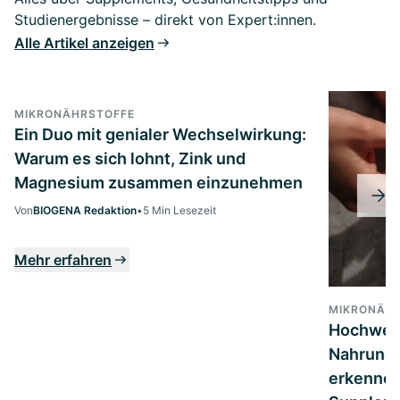
Studienergebnisse – direkt von Expert:innen.
Alle Artikel anzeigen
MIKRONÄHRSTOFFE
Ein Duo mit genialer Wechselwirkung:
Warum es sich lohnt, Zink und
Magnesium zusammen einzunehmen
Von
BIOGENA Redaktion
•
5 Min Lesezeit
Mehr erfahren
MIKRONÄH
Hochwer
Nahrungs
erkennen: