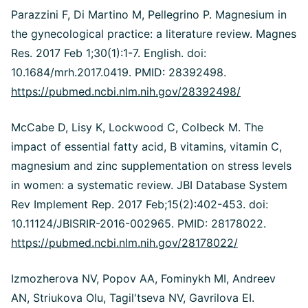
Parazzini F, Di Martino M, Pellegrino P. Magnesium in
the gynecological practice: a literature review. Magnes
Res. 2017 Feb 1;30(1):1-7. English. doi:
10.1684/mrh.2017.0419. PMID: 28392498.
https://pubmed.ncbi.nlm.nih.gov/28392498/
McCabe D, Lisy K, Lockwood C, Colbeck M. The
impact of essential fatty acid, B vitamins, vitamin C,
magnesium and zinc supplementation on stress levels
in women: a systematic review. JBI Database System
Rev Implement Rep. 2017 Feb;15(2):402-453. doi:
10.11124/JBISRIR-2016-002965. PMID: 28178022.
https://pubmed.ncbi.nlm.nih.gov/28178022/
Izmozherova NV, Popov AA, Fominykh MI, Andreev
AN, Striukova OIu, Tagil'tseva NV, Gavrilova EI.