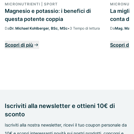
MICRONUTRIENTI | SPORT
MICRONUTR
Magnesio e potassio: i benefici di
La migli
questa potente coppia
conta da
Da
Dr. Michael Kohlberger, BSc, MSc
•
3 Tempo di lettura
Da
Mag. Margi
Scopri di più
Scopri di 
Iscriviti alla newsletter e ottieni 10€ di
sconto
Iscriviti alla nostra newsletter, ricevi il tuo coupon personale da
10€ e scopri interessanti novità sui nostri prodotti, concorsi e