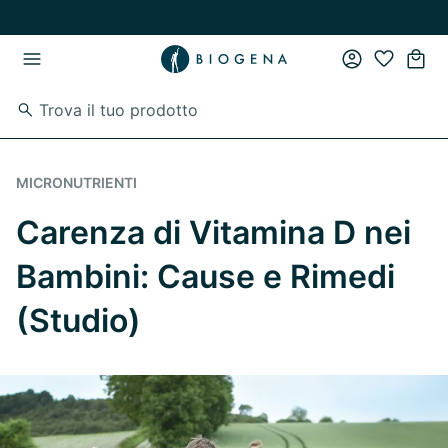
Vai al contenuto principale
Vai direttamente alla navigazione principale
MICRONUTRIENTI
Carenza di Vitamina D nei
Bambini: Cause e Rimedi
(Studio)