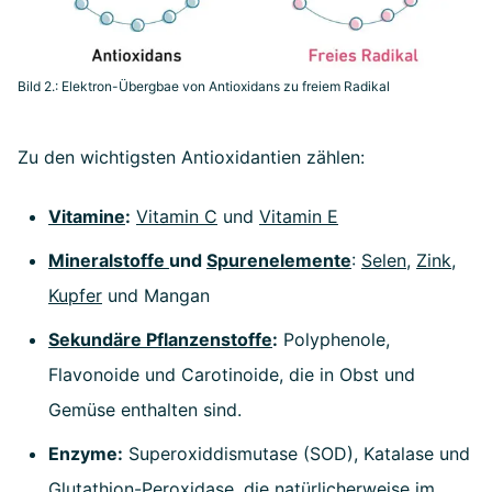
Bild 2.: Elektron-Übergbae von Antioxidans zu freiem Radikal
Zu den wichtigsten Antioxidantien zählen:
Vitamine
:
Vitamin C
und
Vitamin E
Mineralstoffe
und
Spurenelemente
:
Selen
,
Zink
,
Kupfer
und Mangan
Sekundäre Pflanzenstoffe
:
Polyphenole,
Flavonoide und Carotinoide, die in Obst und
Gemüse enthalten sind.
Enzyme:
Superoxiddismutase (SOD), Katalase und
Glutathion-Peroxidase, die natürlicherweise im