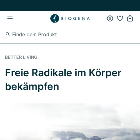
Zum Hauptinhalt springen
Zur Hauptnavigation springen
BETTER LIVING
Freie Radikale im Körper
bekämpfen