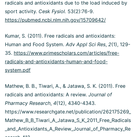
radicals and antioxidants due to the load induced by
sport activity.
Cesk Fysiol.
53(2):76-9.
https://pubmed.ncbi.nlm.nih.gov/15709642/
Kumar, S. (2011). Free radicals and antioxidants:
Human and Food System.
Adv Appl Sci Res
,
2
(1), 129-
35.
https://www.primescholars.com/articles/free-
radicals-and-antioxidants-human-and-food-
system.pdf
Mathew, B. B., Tiwari, A., & Jatawa, S. K. (2011). Free
radicals and antioxidants: A review.
Journal of
Pharmacy Research
,
4
(12), 4340-4343.
https://www.researchgate.net/publication/262175269_
Mathew_B_B_Tiwari_A_Jatawa_S_K_2011_Free_Radicals
_and_Antioxidants_A_Review_Journal_of_Pharmacy_Re