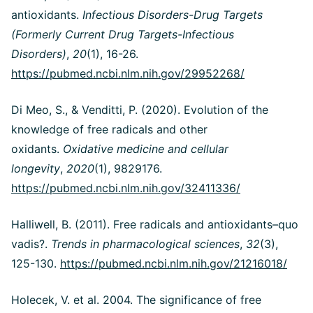
antioxidants.
Infectious Disorders-Drug Targets
(Formerly Current Drug Targets-Infectious
Disorders)
,
20
(1), 16-26.
https://pubmed.ncbi.nlm.nih.gov/29952268/
Di Meo, S., & Venditti, P. (2020). Evolution of the
knowledge of free radicals and other
oxidants.
Oxidative medicine and cellular
longevity
,
2020
(1), 9829176.
https://pubmed.ncbi.nlm.nih.gov/32411336/
Halliwell, B. (2011). Free radicals and antioxidants–quo
vadis?.
Trends in pharmacological sciences
,
32
(3),
125-130.
https://pubmed.ncbi.nlm.nih.gov/21216018/
Holecek, V. et al. 2004. The significance of free