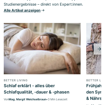
Studienergebnisse – direkt von Expert:innen.
Alle Artikel anzeigen
BETTER LIVING
BETTER LIV
Schlaf erklärt - alles über
Frühjahrs
Schlafqualität, -dauer & -phasen
den Symp
& Nährst
Von
Mag. Margit Weichselbraun
•
3 Min Lesezeit