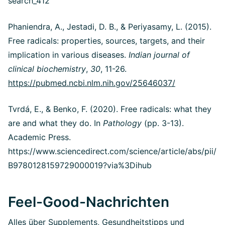
search_412
Phaniendra, A., Jestadi, D. B., & Periyasamy, L. (2015).
Free radicals: properties, sources, targets, and their
implication in various diseases.
Indian journal of
clinical biochemistry
,
30
, 11-26.
https://pubmed.ncbi.nlm.nih.gov/25646037/
Tvrdá, E., & Benko, F. (2020). Free radicals: what they
are and what they do. In
Pathology
(pp. 3-13).
Academic Press.
https://www.sciencedirect.com/science/article/abs/pii/
B9780128159729000019?via%3Dihub
Feel-Good-Nachrichten
Alles über Supplements, Gesundheitstipps und