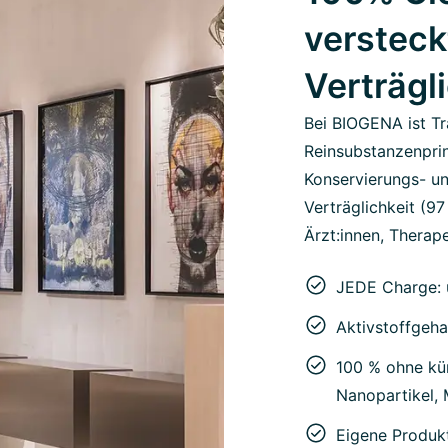
versteck
Verträgl
Bei BIOGENA ist Tr
Reinsubstanzenprin
Konservierungs- un
Verträglichkeit (9
Ärzt:innen, Therape
JEDE Charge: 
Aktivstoffgeha
100 % ohne kün
Nanopartikel,
Eigene Produk