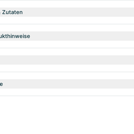
& Zutaten
ukthinweise
e