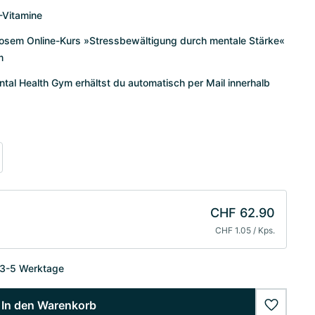
-Vitamine
enlosem Online-Kurs »Stressbewältigung durch mentale Stärke«
m
al Health Gym erhältst du automatisch per Mail innerhalb
CHF 62.90
CHF 1.05 / Kps.
 3-5 Werktage
In den Warenkorb
wishlist