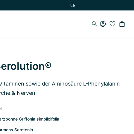
Versandkostenfrei ab 75 CHF
Serolution®
Vitaminen sowie der Aminosäure L-Phenylalanin
yche & Nerven
l
zbohne Griffonia simplicifolia
ormons Serotonin