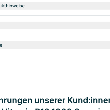
ukthinweise
e
hrungen unserer Kund:inne