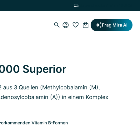
Versandkostenfrei ab 19,90€
Frag Mira AI
1000 Superior
 aus 3 Quellen (Methylcobalamin (M),
denosylcobalamin (A)) in einem Komplex
h vorkommenden Vitamin B-Formen