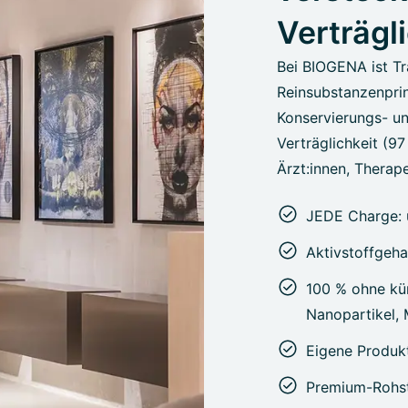
Verträgl
Bei BIOGENA ist Tr
Reinsubstanzenprin
Konservierungs- un
Verträglichkeit (9
Ärzt:innen, Therape
JEDE Charge: 
Aktivstoffgeha
100 % ohne kün
Nanopartikel,
Eigene Produk
Premium-Rohst