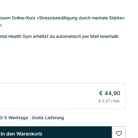
enlosem Online-Kurs »Stressbewältigung durch mentale Stärke«
m
al Health Gym erhältst du automatisch per Mail innerhalb
€ 44,90
€ 0,37 / Kps.
 3-5 Werktage
Gratis Lieferung
In den Warenkorb
wishlist