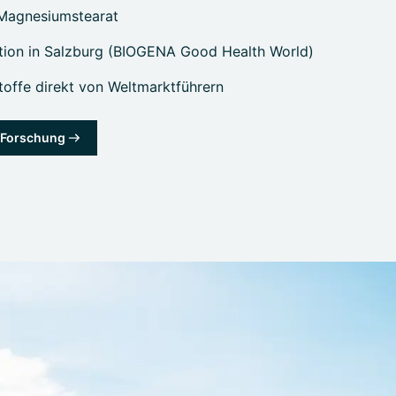
 Magnesiumstearat
tion in Salzburg (BIOGENA Good Health World)
offe direkt von Weltmarktführern
& Forschung