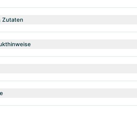
& Zutaten
ukthinweise
e