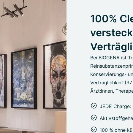
100% Cle
versteck
Verträgl
Bei BIOGENA ist Tr
Reinsubstanzenprin
Konservierungs- un
Verträglichkeit (9
Ärzt:innen, Therape
JEDE Charge: 
Aktivstoffgeha
100 % ohne kün