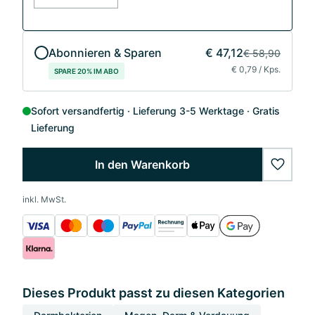
Abonnieren & Sparen
€ 47,12
€ 58,90
€ 0,79 / Kps.
SPARE 20% IM ABO
Sofort versandfertig
Lieferung 3-5 Werktage
Gratis
Lieferung
In den Warenkorb
wishlis
inkl. MwSt.
Dieses Produkt passt zu diesen Kategorien