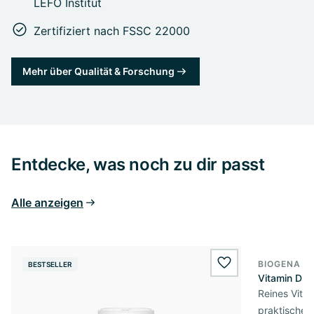
LEFO Institut
Zertifiziert nach FSSC 22000
Mehr über Qualität & Forschung
Entdecke, was noch zu dir passt
Alle anzeigen
BIOGENA E
BESTSELLER
BESTSELL
wishlist.add
Vitamin D3 
Reines Vita
praktischer