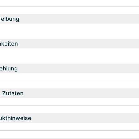
reibung
hkeiten
ehlung
& Zutaten
ukthinweise