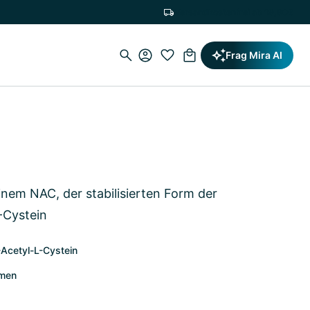
Versandkostenfrei ab 19,90€
Frag Mira AI
nem NAC, der stabilisierten Form der
-Cystein
N-Acetyl-L-Cystein
mmen