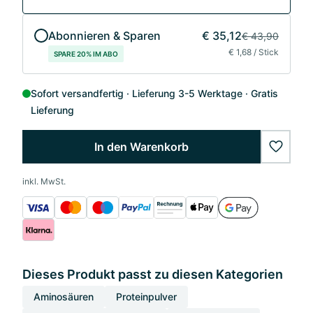
Abonnieren & Sparen
€ 35,12
€ 43,90
€ 1,68 / Stick
SPARE 20% IM ABO
Sofort versandfertig
Lieferung 3-5 Werktage
Gratis
Lieferung
In den Warenkorb
wishlis
inkl. MwSt.
Dieses Produkt passt zu diesen Kategorien
Aminosäuren
Proteinpulver