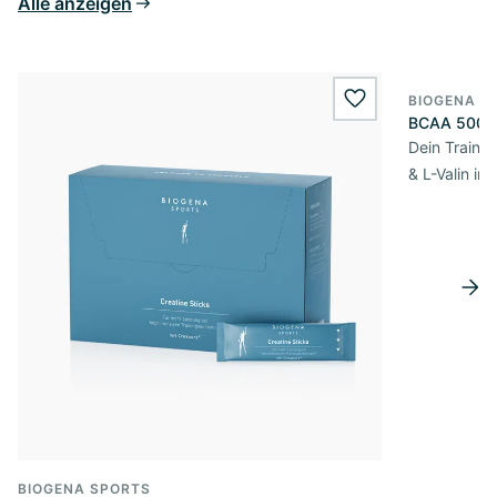
Alle anzeigen
BIOGENA S
wishlist.add
BCAA 500
Dein Traini
& L-Valin im
BIOGENA SPORTS