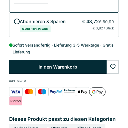
Abonnieren & Sparen
€ 48,72
€ 60,90
€ 0,82 / Stick
SPARE 20% IM ABO
Sofort versandfertig
Lieferung 3-5 Werktage
Gratis
Lieferung
In den Warenkorb
wishlis
inkl. MwSt.
Dieses Produkt passt zu diesen Kategorien