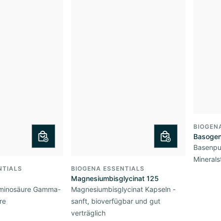
BIOGEN
Basogen
Basenpu
Minerals
NTIALS
BIOGENA ESSENTIALS
Magnesiumbisglycinat 125
Aminosäure Gamma-
Magnesiumbisglycinat Kapseln -
re
sanft, bioverfügbar und gut
verträglich