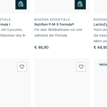
NTIALS
BIOGENA ESSENTIALS
BIOGEN
rmula I
Nutrifem P-M-S Formula®
LactroZ
 mit Curcumin,
Für dein Wohlbefinden vor und
Hoch dos
 Vitaminen des B-
während der Periode
die bess
Milch u
€ 46,90
€ 44,9
WECH
wishlist.add
wishlist.add