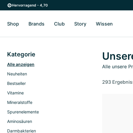
Zum Hauptinhalt springen
Zur Hauptnavigation springen
Hervorragend - 4,70
Shop
Brands
Club
Story
Wissen
Zum Untermenü Shop umschalten
Zum Untermenü Brands umschalten
Zum Untermenü Club umschalten
Zum Untermenü Story ums
Zum Unter
Unser
Kategorie
Alle anzeigen
Alle unsere P
Neuheiten
293 Ergebnis
Bestseller
Vitamine
Mineralstoffe
Spurenelemente
Aminosäuren
Darmbakterien