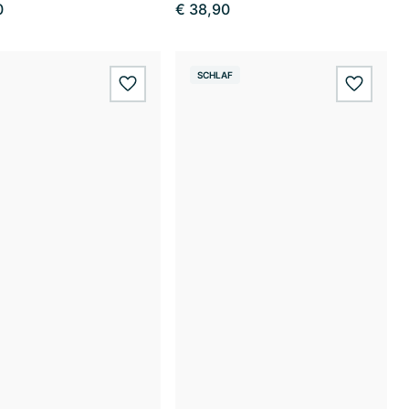
0
€ 38,90
SCHLAF
wishlist.add
wishlis