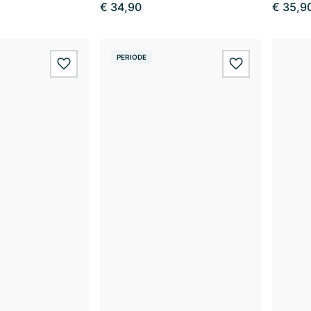
€ 34,90
€ 35,9
PERIODE
wishlist.add
wishlist.add