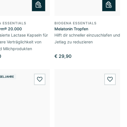
A ESSENTIALS
BIOGENA ESSENTIALS
ym® 20.000
Melatonin Tropfen
ierte Lactase Kapseln für
Hilft dir schneller einzuschlafen und
ere Verträglichkeit von
Jetlag zu reduzieren
nd Milchprodukten
0
€ 29,90
SELJAHRE
wishlist.add
wishlis