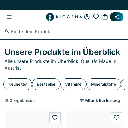
Zum Hauptinhalt springen
Zur Hauptnavigation springen
Unsere Produkte im Überblick
Alle unsere Produkte im Überblick. Qualität Made in
Austria.
Neuheiten
Bestseller
Vitamine
Mineralstoffe
S
293 Ergebnisse
Filter & Sortierung
wishlist.add
wishl