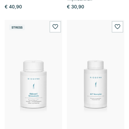
€ 40,90
€ 30,90
STRESS
wishlist.add
wishl