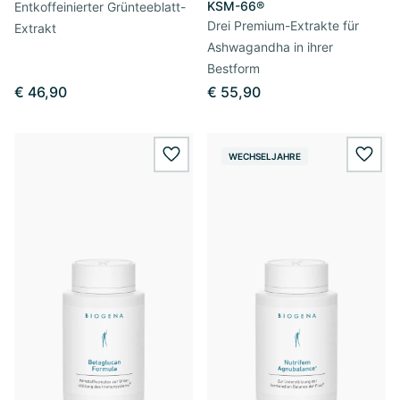
KSM-66®
Entkoffeinierter Grünteeblatt-
Drei Premium-Extrakte für
Extrakt
Ashwagandha in ihrer
Bestform
€ 46,90
€ 55,90
WECHSELJAHRE
wishlist.add
wishl