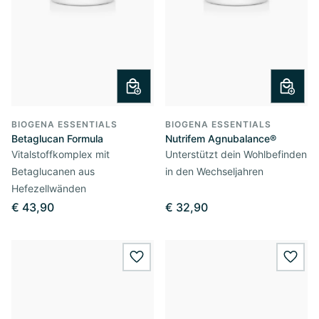
BIOGENA ESSENTIALS
BIOGENA ESSENTIALS
Betaglucan Formula
Nutrifem Agnubalance®
Vitalstoffkomplex mit
Unterstützt dein Wohlbefinden
Betaglucanen aus
in den Wechseljahren
Hefezellwänden
€ 43,90
€ 32,90
wishlist.add
wishl