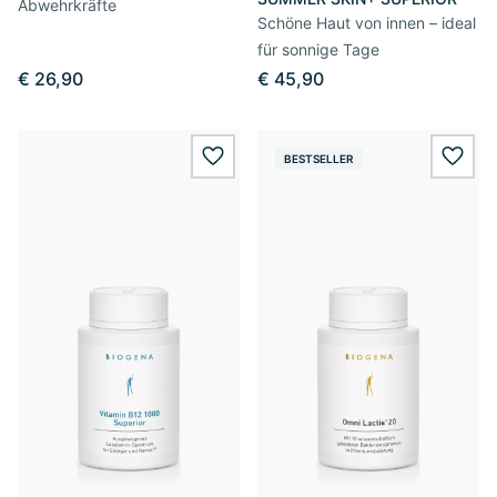
Abwehrkräfte
Schöne Haut von innen – ideal
für sonnige Tage
€ 26,90
€ 45,90
BESTSELLER
wishlist.add
wishl