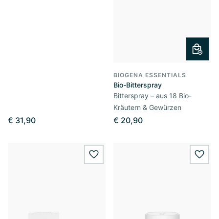
BIOGENA ESSENTIALS
Bio-Bitterspray
Bitterspray – aus 18 Bio-
Kräutern & Gewürzen
€ 31,90
€ 20,90
wishlist.add
wishl