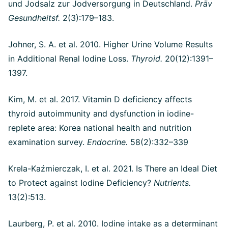
und Jodsalz zur Jodversorgung in Deutschland.
Präv
Gesundheitsf.
2(3):179–183.
Johner, S. A. et al. 2010. Higher Urine Volume Results
in Additional Renal Iodine Loss.
Thyroid.
20(12):1391–
1397.
Kim, M. et al. 2017.
Vitamin D deficiency affects
thyroid autoimmunity and dysfunction in iodine-
replete area: Korea national health and nutrition
examination survey.
Endocrine.
58(2):332–339
Krela-Kaźmierczak, I. et al. 2021. Is There an Ideal Diet
to Protect against Iodine Deficiency?
Nutrients.
13(2):513.
Laurberg, P. et al. 2010. Iodine intake as a determinant