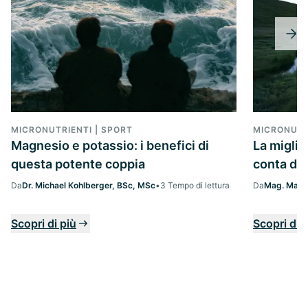
MICRONUTRIENTI | SPORT
MICRONUTR
Magnesio e potassio: i benefici di
La migli
questa potente coppia
conta da
Da
Dr. Michael Kohlberger, BSc, MSc
•
3 Tempo di lettura
Da
Mag. Margi
Scopri di più
Scopri di 