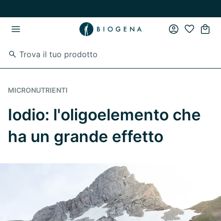
Vai al contenuto principale
Vai direttamente alla navigazione principale
MICRONUTRIENTI
Iodio: l'oligoelemento che
ha un grande effetto