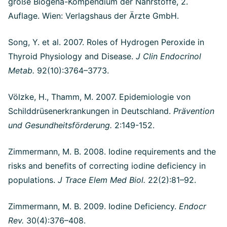
große Biogena-Kompendium der Nährstoffe, 2.
Auflage. Wien: Verlagshaus der Ärzte GmbH.
Song, Y. et al. 2007.
Roles of Hydrogen Peroxide in
Thyroid Physiology and Disease.
J Clin Endocrinol
Metab.
92(10):3764–3773.
Völzke, H., Thamm, M. 2007. Epidemiologie von
Schilddrüsenerkrankungen in Deutschland.
Prävention
und Gesundheitsförderung.
2:149-152.
Zimmermann, M. B. 2008. Iodine requirements and the
risks and benefits of correcting iodine deficiency in
populations.
J Trace Elem Med Biol.
22(2):81–92.
Zimmermann, M. B. 2009. Iodine Deficiency.
Endocr
Rev.
30(4):376–408.