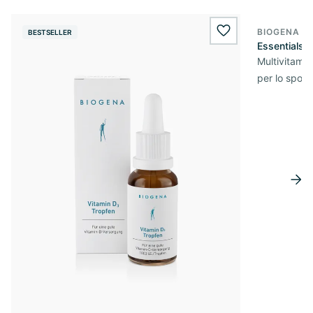
BIOGENA S
BESTSELLER
wishlist.add
Essentials
Multivitamin
per lo sport