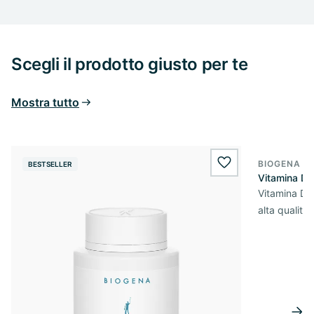
Scegli il prodotto giusto per te
Mostra tutto
BIOGENA E
BESTSELLER
BESTSELL
wishlist.add
Vitamina D
Vitamina D3 
alta qualità