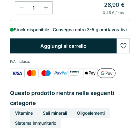
26,90 €
0,45 € / cps.
Stock disponibile
Consegna entro 3-5 giorni lavorativi
Aggiungi al carrello
wishlis
IVA inclusa.
Questo prodotto rientra nelle seguenti
categorie
Vitamine
Sali minerali
Oligoelementi
Sistema immunitario