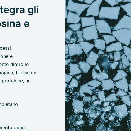
tegra gli
psina e
cessi
ione e
nte dietro le
apaia, tripsina e
 proteiche, un
ompletano
 merita quando