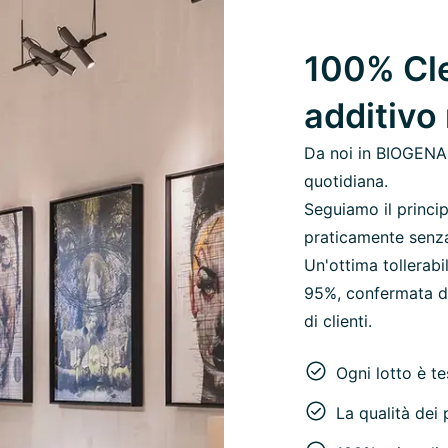
100% Cle
additivo
Da noi in BIOGENA,
quotidiana.
Seguiamo il princip
praticamente senza c
Un'ottima tollerab
95%, confermata da
di clienti.
Ogni lotto è t
La qualità dei p