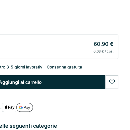
60,90 €
0,68 € / cps.
o 3-5 giorni lavorativi
Consegna gratuita
Aggiungi al carrello
wishlist
elle seguenti categorie