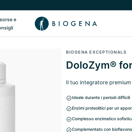
isorse e
ub
 il sottomenu di Chi siamo
Riavvia il sottomenu di Risorse e consigli
onsigli
BIOGENA EXCEPTIONALS
DoloZym® for
Il tuo integratore premium 
Ideale durante i periodi difficili
Enzimi proteolitici per un appor
Complesso enzimatico sofistica
Complementato con bioflavonoidi