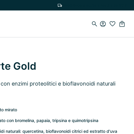
Spedizione gratuita a partire da 50 €
te Gold
con enzimi proteolitici e bioflavonoidi naturali
to mirato
to con bromelina, papaia, tripsina e quimotripsina
 naturali: quercetina, bioflavonoidi citrici ed estratto d'uva