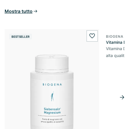
Mostra tutto
BIOGENA E
BESTSELLER
BESTSELL
wishlist.add
Vitamina D
Vitamina D3 
alta qualità