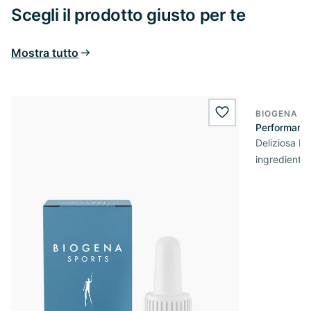
Scegli il prodotto giusto per te
Mostra tutto
BIOGENA S
wishlist.add
Performance
Deliziosa be
ingredienti 