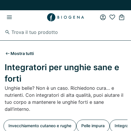
Vai al contenuto principale
Vai direttamente alla navigazione principale
Mostra tutti
Integratori per unghie sane e
forti
Unghie belle? Non è un caso. Richiedono cura… e
nutrienti. Con integratori di alta qualità, puoi aiutare il
tuo corpo a mantenere le unghie forti e sane
dall’interno.
Invecchiamento cutaneo e rughe
Pelle impura
Integrat