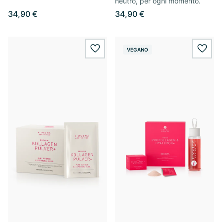
neutro, per ogni momento.
34,90 €
34,90 €
VEGANO
wishlist.add
wishl