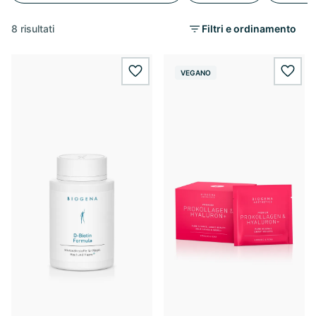
8 risultati
Filtri e ordinamento
VEGANO
wishlist.add
wishl