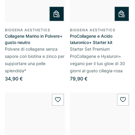
BIOGENA AESTHETICS
BIOGENA AESTHETICS
Collagene Marino in Polvere+
ProCollagene e Acido
gusto neutro
Ialuronico+ Starter kit
Polvere di collagene senza
Starter Set Premium
sapore con biotina e zinco per
ProCollagene e Hyaluron+
supportare una pelle
vegano per il tuo glow di 30
splendida*
giorni al gusto ciliegia-rosa
34,90 €
79,90 €
wishlist.add
wishl