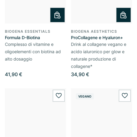
BIOGENA ESSENTIALS
BIOGENA AESTHETICS
Formula D-Biotina
ProCollagene e Hyaluron+
Complesso di vitamine e
Drink al collagene vegano e
oligoelementi con biotina ad
acido ialuronico per glow e
alto dosaggio
naturale produzione di
collagene*
41,90 €
34,90 €
VEGANO
wishlist.add
wishl