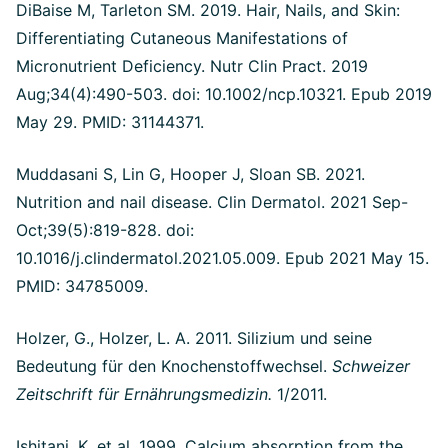
DiBaise M, Tarleton SM. 2019. Hair, Nails, and Skin:
Differentiating Cutaneous Manifestations of
Micronutrient Deficiency. Nutr Clin Pract. 2019
Aug;34(4):490-503. doi: 10.1002/ncp.10321. Epub 2019
May 29. PMID: 31144371.
Muddasani S, Lin G, Hooper J, Sloan SB. 2021.
Nutrition and nail disease. Clin Dermatol. 2021 Sep-
Oct;39(5):819-828. doi:
10.1016/j.clindermatol.2021.05.009. Epub 2021 May 15.
PMID: 34785009.
Holzer, G., Holzer, L. A. 2011. Silizium und seine
Bedeutung für den Knochenstoffwechsel.
Schweizer
Zeitschrift für Ernährungsmedizin.
1/2011.
Ishitani, K. et al. 1999. Calcium absorption from the