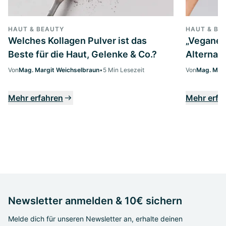
HAUT & BEAUTY
HAUT & BE
Welches Kollagen Pulver ist das
„Veganes 
Beste für die Haut, Gelenke & Co.?
Alternati
Von
Mag. Margit Weichselbraun
•
5 Min Lesezeit
Von
Mag. Marg
Mehr erfahren
Mehr erfa
Newsletter anmelden & 10€ sichern
Melde dich für unseren Newsletter an, erhalte deinen