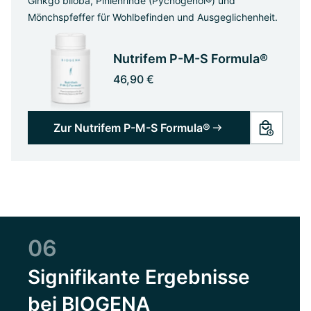
Ginkgo biloba, Pinienrinde (Pycnogenol®) und
Mönchspfeffer für Wohlbefinden und Ausgeglichenheit.
Nutrifem P-M-S Formula®
46,90 €
Zur Nutrifem P-M-S Formula®
06
Signifikante Ergebnisse
bei BIOGENA