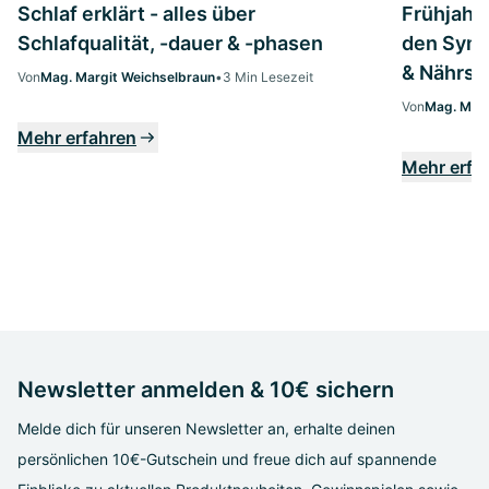
Schlaf erklärt - alles über
Frühjahrs
Schlafqualität, -dauer & -phasen
den Symp
& Nährst
Von
Mag. Margit Weichselbraun
•
3 Min Lesezeit
Von
Mag. Marg
Mehr erfahren
Mehr erfa
Newsletter anmelden & 10€ sichern
Melde dich für unseren Newsletter an, erhalte deinen
persönlichen 10€-Gutschein und freue dich auf spannende