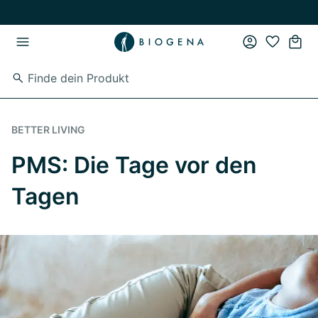
Zum Hauptinhalt springen
Zur Hauptnavigation springen
BETTER LIVING
PMS: Die Tage vor den
Tagen