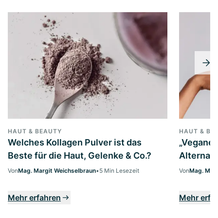
HAUT & BEAUTY
HAUT & BE
Welches Kollagen Pulver ist das
„Veganes 
Beste für die Haut, Gelenke & Co.?
Alternati
Von
Mag. Margit Weichselbraun
•
5 Min Lesezeit
Von
Mag. Marg
Mehr erfahren
Mehr erfa