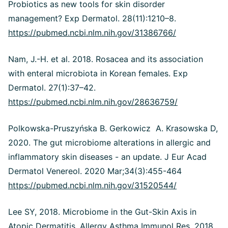
Probiotics as new tools for skin disorder
management? Exp Dermatol. 28(11):1210–8.
https://pubmed.ncbi.nlm.nih.gov/31386766/
Nam, J.-H. et al. 2018. Rosacea and its association
with enteral microbiota in Korean females. Exp
Dermatol. 27(1):37–42.
https://pubmed.ncbi.nlm.nih.gov/28636759/
Polkowska-Pruszyńska B. Gerkowicz A. Krasowska D,
2020. The gut microbiome alterations in allergic and
inflammatory skin diseases - an update. J Eur Acad
Dermatol Venereol. 2020 Mar;34(3):455-464
https://pubmed.ncbi.nlm.nih.gov/31520544/
Lee SY, 2018. Microbiome in the Gut-Skin Axis in
Atopic Dermatitis. Allergy Asthma Immunol Res. 2018