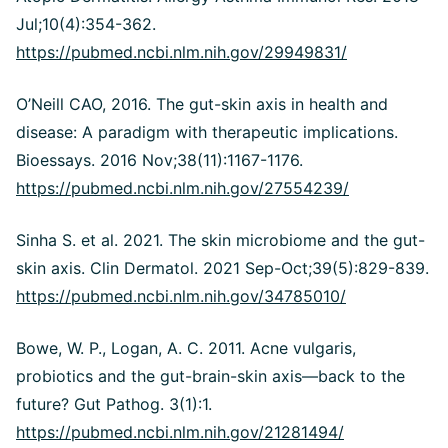
Jul;10(4):354-362.
https://pubmed.ncbi.nlm.nih.gov/29949831/
O’Neill CAO, 2016. The gut-skin axis in health and
disease: A paradigm with therapeutic implications.
Bioessays. 2016 Nov;38(11):1167-1176.
https://pubmed.ncbi.nlm.nih.gov/27554239/
Sinha S. et al. 2021. The skin microbiome and the gut-
skin axis. Clin Dermatol. 2021 Sep-Oct;39(5):829-839.
https://pubmed.ncbi.nlm.nih.gov/34785010/
Bowe, W. P., Logan, A. C. 2011. Acne vulgaris,
probiotics and the gut-brain-skin axis—back to the
future? Gut Pathog. 3(1):1.
https://pubmed.ncbi.nlm.nih.gov/21281494/