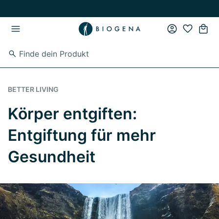
Zum Hauptinhalt springen
Zur Hauptnavigation springen
BETTER LIVING
Körper entgiften:
Entgiftung für mehr
Gesundheit