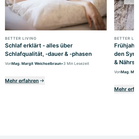
BETTER LIVING
BETTER LIV
Schlaf erklärt - alles über
Frühjahrs
Schlafqualität, -dauer & -phasen
den Symp
& Nährst
Von
Mag. Margit Weichselbraun
•
3 Min Lesezeit
Von
Mag. Marg
Mehr erfahren
Mehr erfa