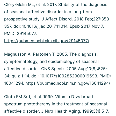
Cléry-Melin ML, et al. 2017. Stability of the diagnosis
of seasonal affective disorder in a long-term
prospective study. J Affect Disord. 2018 Feb;227:353-
357. doi: 10.1016/j.jad.2017.11.014. Epub 2017 Nov 7.
PMID: 29145077.
https://pubmed.ncbi.nlm.nih.gov/29145077/
Magnusson A, Partonen T, 2005. The diagnosis,
symptomatology, and epidemiology of seasonal
affective disorder. CNS Spectr. 2005 Aug;10(8):625-
34; quiz 1-14. doi: 10.1017/s1092852900019593. PMID:
16041294.
https://pubmed.ncbi.nlm.nih.gov/16041294/
Gloth FM 3rd, et al. 1999. Vitamin D vs broad
spectrum phototherapy in the treatment of seasonal
affective disorder. J Nutr Health Aging. 1999;3(1):5-7.