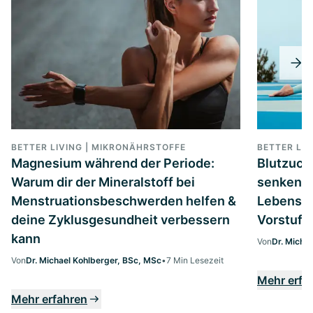
BETTER LIVING | MIKRONÄHRSTOFFE
BETTER LIV
Magnesium während der Periode:
Blutzucke
Warum dir der Mineralstoff bei
senken: 
Menstruationsbeschwerden helfen &
Lebenssti
deine Zyklusgesundheit verbessern
Vorstufe
kann
Von
Dr. Micha
Von
Dr. Michael Kohlberger, BSc, MSc
•
7 Min Lesezeit
Mehr erfa
Mehr erfahren