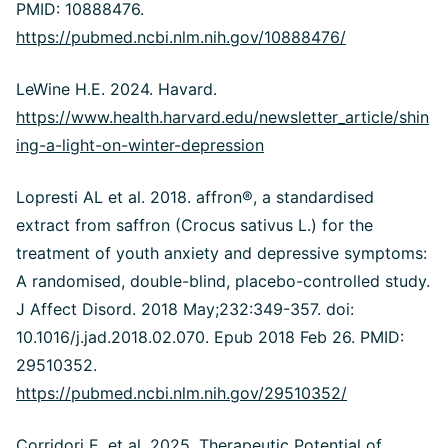
PMID: 10888476.
https://pubmed.ncbi.nlm.nih.gov/10888476/
LeWine H.E. 2024. Havard.
https://www.health.harvard.edu/newsletter_article/shin
ing-a-light-on-winter-depression
Lopresti AL et al. 2018. affron®, a standardised
extract from saffron (Crocus sativus L.) for the
treatment of youth anxiety and depressive symptoms:
A randomised, double-blind, placebo-controlled study.
J Affect Disord. 2018 May;232:349-357. doi:
10.1016/j.jad.2018.02.070. Epub 2018 Feb 26. PMID:
29510352.
https://pubmed.ncbi.nlm.nih.gov/29510352/
Corridori E, et al. 2025. Therapeutic Potential of