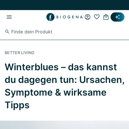
Zum Hauptinhalt springen
Zur Hauptnavigation springen
BETTER LIVING
Winterblues – das kannst
du dagegen tun: Ursachen,
Symptome & wirksame
Tipps