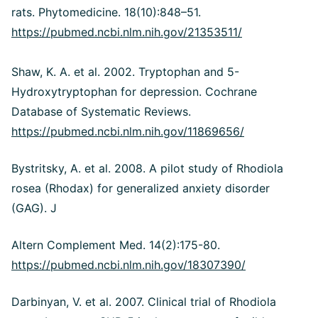
rats. Phytomedicine. 18(10):848–51.
https://pubmed.ncbi.nlm.nih.gov/21353511/
Shaw, K. A. et al. 2002. Tryptophan and 5-
Hydroxytryptophan for depression. Cochrane
Database of Systematic Reviews.
https://pubmed.ncbi.nlm.nih.gov/11869656/
Bystritsky, A. et al. 2008.
A pilot study of Rhodiola
rosea (Rhodax) for generalized anxiety disorder
(GAG). J
Altern Complement Med. 14(2):175-80.
https://pubmed.ncbi.nlm.nih.gov/18307390/
Darbinyan, V. et al. 2007. Clinical trial of Rhodiola