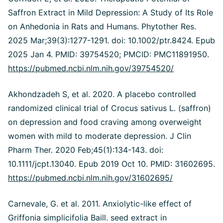
Saffron Extract in Mild Depression: A Study of Its Role
on Anhedonia in Rats and Humans. Phytother Res.
2025 Mar;39(3):1277-1291. doi: 10.1002/ptr.8424. Epub
2025 Jan 4. PMID: 39754520; PMCID: PMC11891950.
https://pubmed.ncbi.nlm.nih.gov/39754520/
Akhondzadeh S, et al. 2020. A placebo controlled
randomized clinical trial of Crocus sativus L. (saffron)
on depression and food craving among overweight
women with mild to moderate depression. J Clin
Pharm Ther. 2020 Feb;45(1):134-143. doi:
10.1111/jcpt.13040. Epub 2019 Oct 10. PMID: 31602695.
https://pubmed.ncbi.nlm.nih.gov/31602695/
Carnevale, G. et al. 2011. Anxiolytic-like effect of
Griffonia simplicifolia Baill. seed extract in