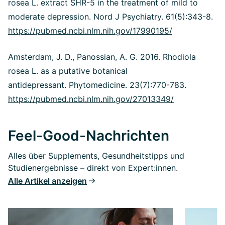
rosea L. extract SHR-5 in the treatment of mild to
moderate depression. Nord J Psychiatry. 61(5):343-8.
https://pubmed.ncbi.nlm.nih.gov/17990195/
Amsterdam, J. D., Panossian, A. G. 2016. Rhodiola
rosea L. as a putative botanical
antidepressant. Phytomedicine. 23(7):770-783.
https://pubmed.ncbi.nlm.nih.gov/27013349/
Feel-Good-Nachrichten
Alles über Supplements, Gesundheitstipps und
Studienergebnisse – direkt von Expert:innen.
Alle Artikel anzeigen