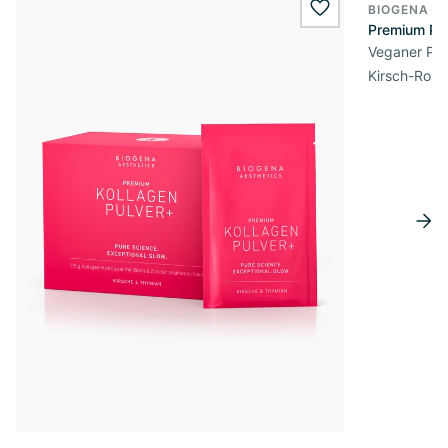
BIOGENA A
VEGAN
wishlist.add
Premium Pro
Veganer Pro
Kirsch-Ros