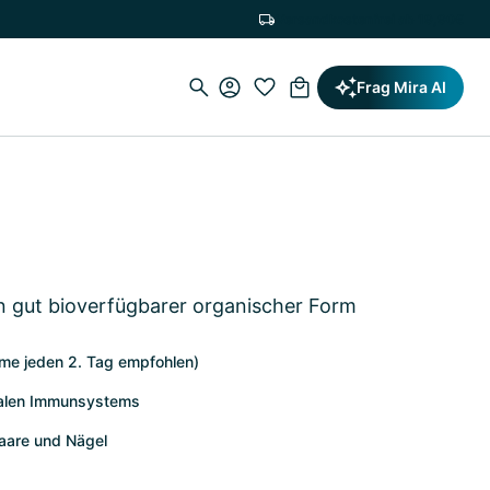
Versandkostenfrei ab 19,90€
Frag Mira AI
in gut bioverfügbarer organischer Form
me jeden 2. Tag empfohlen)
malen Immunsystems
Haare und Nägel