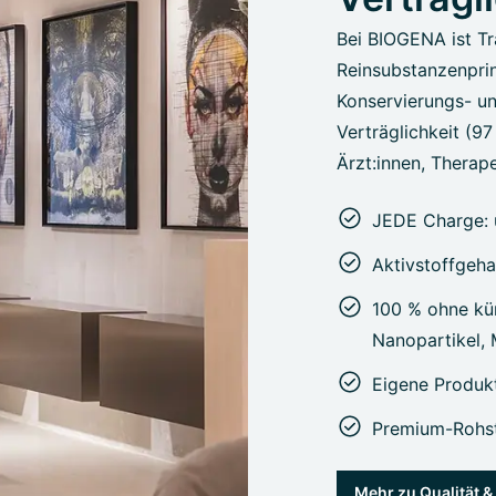
Bei BIOGENA ist Tr
Reinsubstanzenprin
Konservierungs- un
Verträglichkeit (9
Ärzt:innen, Therape
JEDE Charge: 
Aktivstoffgeha
100 % ohne kün
Nanopartikel,
Eigene Produk
Premium-Rohst
Mehr zu Qualität 