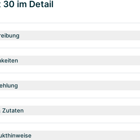
t 30 im Detail
reibung
hkeiten
ehlung
& Zutaten
ukthinweise