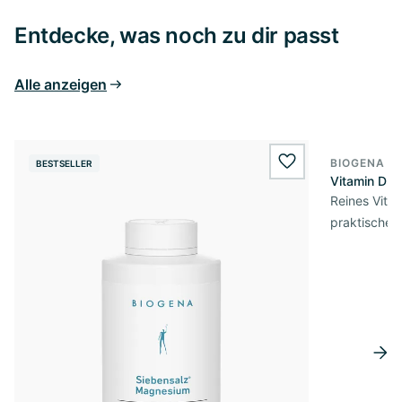
Entdecke, was noch zu dir passt
Alle anzeigen
BIOGENA E
BESTSELLER
BESTSELL
wishlist.add
Vitamin D3 
Reines Vita
praktischer