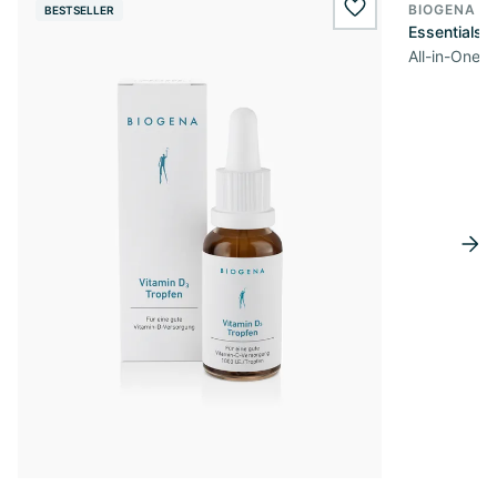
BIOGENA S
BESTSELLER
wishlist.add
Essentials
All-in-One 