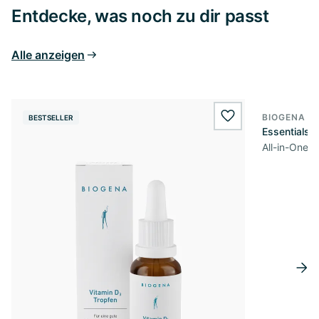
Entdecke, was noch zu dir passt
Alle anzeigen
BIOGENA S
BESTSELLER
wishlist.add
Essentials
All-in-One 