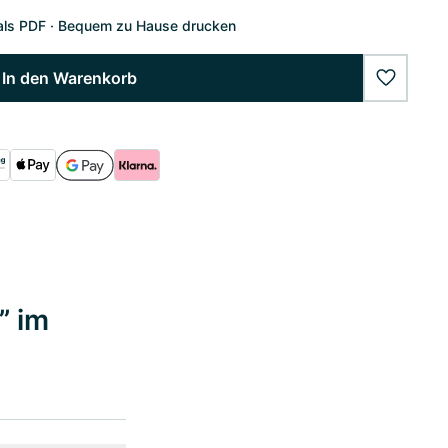
als PDF
Bequem zu Hause drucken
In den Warenkorb
wishlist
” im