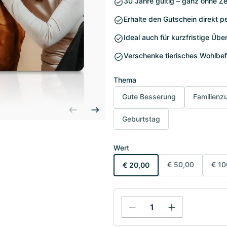
30 Jahre gültig – ganz ohne Ze
Erhalte den Gutschein direkt p
Ideal auch für kurzfristige Ü
Verschenke tierisches Wohlbe
Thema
Gute Besserung
Familien
Geburtstag
Wert
€ 50,00
€ 10
€ 20,00