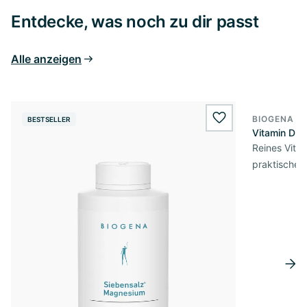
Entdecke, was noch zu dir passt
Alle anzeigen
BIOGENA E
BESTSELLER
BESTSELL
wishlist.add
Vitamin D3 
Reines Vita
praktischer