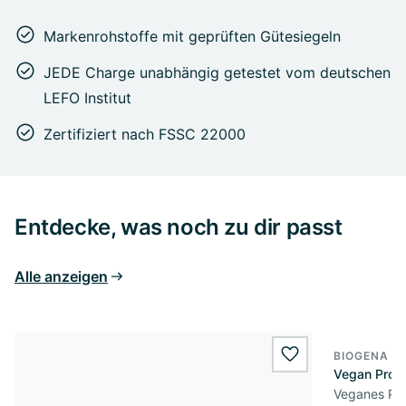
Markenrohstoffe mit geprüften Gütesiegeln
JEDE Charge unabhängig getestet vom deutschen
LEFO Institut
Zertifiziert nach FSSC 22000
Entdecke, was noch zu dir passt
Alle anzeigen
BIOGENA S
wishlist.add
Vegan Prote
Veganes Prot