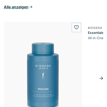
Alle anzeigen
BIOGENA S
wishlist.add
Essentials
All-in-One 