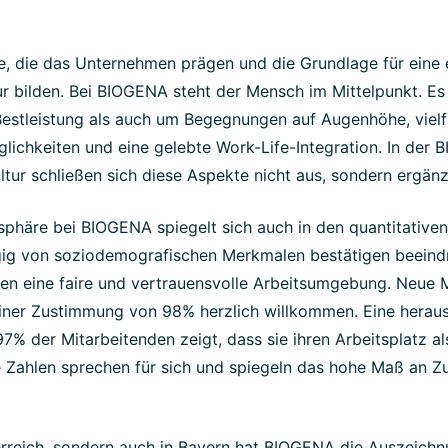
e, die das Unternehmen prägen und die Grundlage für eine 
ur bilden. Bei BIOGENA steht der Mensch im Mittelpunkt. E
 Bestleistung als auch um Begegnungen auf Augenhöhe, vielf
lichkeiten und eine gelebte Work-Life-Integration. In der
ur schließen sich diese Aspekte nicht aus, sondern ergän
sphäre bei BIOGENA spiegelt sich auch in den quantitative
ig von soziodemografischen Merkmalen bestätigen beein
den eine faire und vertrauensvolle Arbeitsumgebung. Neue 
 einer Zustimmung von 98% herzlich willkommen. Eine hera
% der Mitarbeitenden zeigt, dass sie ihren Arbeitsplatz al
e Zahlen sprechen für sich und spiegeln das hohe Maß an Zu
erreich, sondern auch in Bayern hat BIOGENA die Auszeichnu