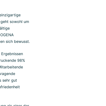
einzigartige
s geht sowohl um
ältige
 BIOGENA
zen sich bewusst.
n Ergebnissen
druckende 98%
Mitarbeitende
usragende
s sehr gut
friedenheit
ng als einer der