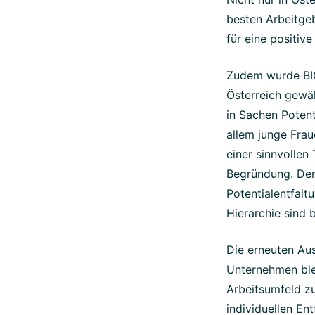
besten Arbeitge
für eine positiv
Zudem wurde BIO
Österreich gewäh
in Sachen Potenti
allem junge Frau
einer sinnvollen 
Begründung. Der
Potentialentfalt
Hierarchie sind 
Die erneuten Au
Unternehmen blei
Arbeitsumfeld zu
individuellen E