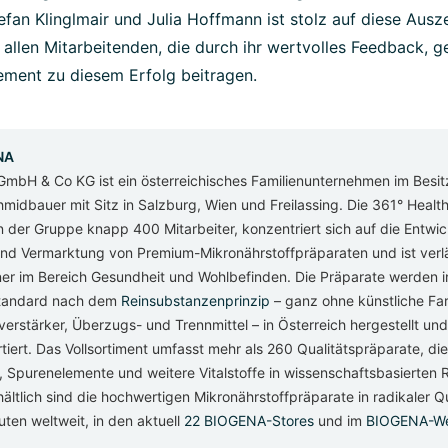
fan Klinglmair und Julia Hoffmann ist stolz auf diese Aus
 allen Mitarbeitenden, die durch ihr wertvolles Feedback, g
ement zu diesem Erfolg beitragen.
NA
GmbH & Co KG ist ein österreichisches Familienunternehmen im Besi
chmidbauer mit Sitz in Salzburg, Wien und Freilassing. Die 361° Hea
n der Gruppe knapp 400 Mitarbeiter, konzentriert sich auf die Entwic
und Vermarktung von Premium-Mikronährstoffpräparaten und ist verlä
er im Bereich Gesundheit und Wohlbefinden. Die Präparate werden i
tandard nach dem
Reinsubstanzenprinzip
– ganz ohne künstliche Far
rstärker, Überzugs- und Trennmittel – in Österreich hergestellt und
iert. Das Vollsortiment umfasst mehr als 260 Qualitätspräparate, die
e, Spurenelemente und weitere Vitalstoffe in wissenschaftsbasierten
hältlich sind die hochwertigen Mikronährstoffpräparate in radikaler Qu
ten weltweit, in den aktuell
22 BIOGENA-Stores
und im
BIOGENA-W