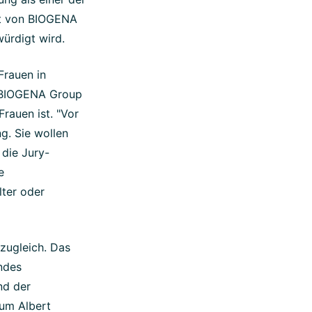
nt von BIOGENA
würdigt wird.
Frauen in
ie BIOGENA Group
Frauen ist. "Vor
g. Sie wollen
 die Jury-
e
lter oder
zugleich. Das
endes
nd der
 um Albert