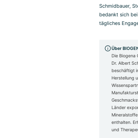
Schmidbauer, Ste
bedankt sich bei
tägliches Engag
Über BIOGE
Die Biogena 
Dr. Albert S
beschäftigt i
Herstellung 
Wissenspartn
Manufakturs
Geschmacksve
Länder export
Mineralstoff
enthalten. Er
und Therapeu