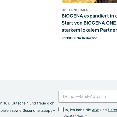
UNTERNEHMEN
BIOGENA expandiert in d
Start von BIOGENA ONE 
starkem lokalem Partne
Von
BIOGENA Redaktion
en 10€-Gutschein und freue dich
Ja, ich habe die
AGB
und
Daten
pielen sowie Gesundheitstipps –
verstanden. *