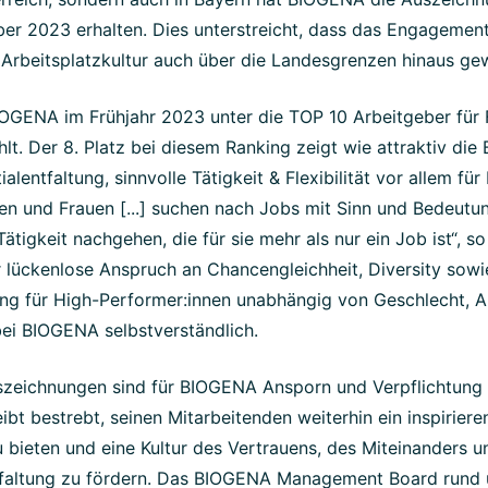
ber 2023 erhalten. Dies unterstreicht, dass das Engageme
e Arbeitsplatzkultur auch über die Landesgrenzen hinaus ge
GENA im Frühjahr 2023 unter die TOP 10 Arbeitgeber für 
lt. Der 8. Platz bei diesem Ranking zeigt wie attraktiv d
alentfaltung, sinnvolle Tätigkeit & Flexibilität vor allem für 
en und Frauen [...] suchen nach Jobs mit Sinn und Bedeutun
Tätigkeit nachgehen, die für sie mehr als nur ein Job ist“, so
 lückenlose Anspruch an Chancengleichheit, Diversity sowi
ung für High-Performer:innen unabhängig von Geschlecht, A
bei BIOGENA selbstverständlich.
szeichnungen sind für BIOGENA Ansporn und Verpflichtung 
bt bestrebt, seinen Mitarbeitenden weiterhin ein inspirier
 bieten und eine Kultur des Vertrauens, des Miteinanders u
ntfaltung zu fördern. Das BIOGENA Management Board rund