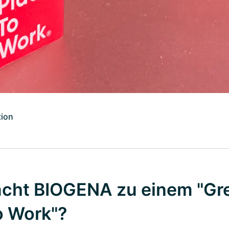
ion
cht BIOGENA zu einem "Gr
o Work"?