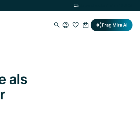
Versandkostenfrei ab 19,90€
Frag Mira AI
e als
r