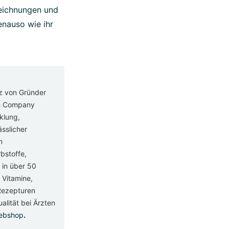
zeichnungen und
enauso wie ihr
tz von Gründer
lth Company
klung,
sslicher
n
bstoffe,
 in über 50
 Vitamine,
 Rezepturen
alität bei Ärzten
ebshop
.