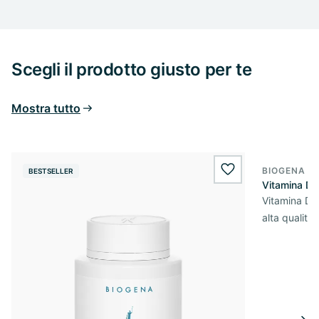
Scegli il prodotto giusto per te
Mostra tutto
BIOGENA E
BESTSELLER
BESTSELL
wishlist.add
Vitamina D
Vitamina D3 
alta qualità