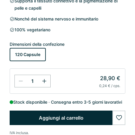
Supporta il tessuto connettivo e la pigmentazione di
pelle e capelli
Nonché del sistema nervoso e immunitario
100% vegetariano
Dimensioni della confezione
120 Capsule
28,90 €
0,24 € / cps.
Stock disponibile
Consegna entro 3-5 giorni lavorativi
Aggiungi al carrello
wishlis
IVA inclusa.