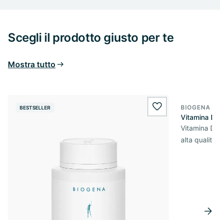
Scegli il prodotto giusto per te
Mostra tutto
BIOGENA E
BESTSELLER
BESTSELL
wishlist.add
Vitamina D
Vitamina D3 
alta qualità